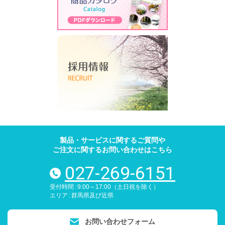
製品・サービスに関するご質問や
ご注文に関するお問い合わせはこちら
027-269-6151
電話番号
受付時間
9:00～17:00（土日祝を除く）
エリア
群馬県及び近県
お問い合わせフォーム