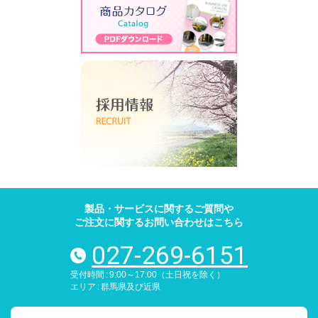
製品・サービスに関するご質問や
ご注文に関するお問い合わせはこちら
027-269-6151
電話番号
受付時間
9:00～17:00（土日祝を除く）
エリア
群馬県及び近県