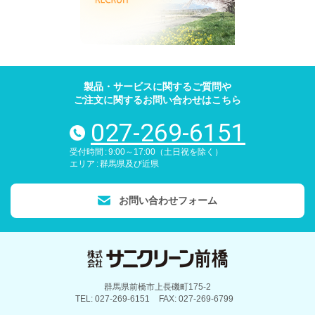
製品・サービスに関するご質問や
ご注文に関するお問い合わせはこちら
027-269-6151
電話番号
受付時間
9:00～17:00（土日祝を除く）
エリア
群馬県及び近県
お問い合わせフォーム
サニクリーン前橋
群馬県前橋市上長磯町175-2
TEL
027-269-6151
FAX
027-269-6799